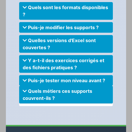
Quels sont les formats disponibles
?
Puis-je modifier les supports ?
Quelles versions d'Excel sont
couvertes ?
Y a-t-il des exercices corrigés et
des fichiers pratiques ?
Puis-je tester mon niveau avant ?
Quels métiers ces supports
couvrent-ils ?